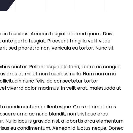
in faucibus. Aenean feugiat eleifend quam. Duis
 ante porta feugiat. Praesent fringilla velit vitae
erit sed pharetra non, vehicula eu tortor. Nunc sit
pibus auctor. Pellentesque eleifend, libero ac congue
s arcu et mi. Ut non faucibus nulla. Nam non urna
sollicitudin nunc felis, ac consectetur tortor
 vel viverra dolor maximus. In velit erat, malesuada ut
usto condimentum pellentesque. Cras sit amet eros
osuere urna ac nunc blandit, non tristique eros
ur. Nulla iaculis gravida nisl, a lobortis arcu elementum
r risus eu condimentum. Aenean id luctus neque. Donec