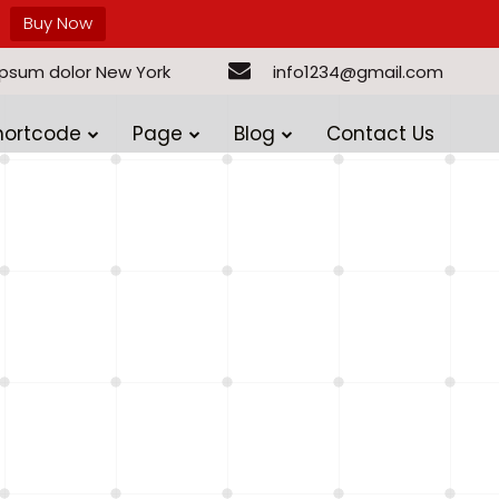
Buy Now
ipsum dolor New York
info1234@gmail.com
hortcode
Page
Blog
Contact Us