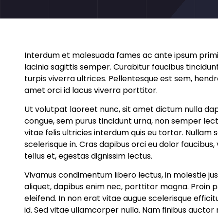
Interdum et malesuada fames ac ante ipsum primis 
lacinia sagittis semper. Curabitur faucibus tincidunt
turpis viverra ultrices. Pellentesque est sem, hendr
amet orci id lacus viverra porttitor.
Ut volutpat laoreet nunc, sit amet dictum nulla da
congue, sem purus tincidunt urna, non semper lectu
vitae felis ultricies interdum quis eu tortor. Nullam 
scelerisque in. Cras dapibus orci eu dolor faucibus,
tellus et, egestas dignissim lectus.
Vivamus condimentum libero lectus, in molestie j
aliquet, dapibus enim nec, porttitor magna. Proin p
eleifend. In non erat vitae augue scelerisque efficit
id. Sed vitae ullamcorper nulla. Nam finibus aucto