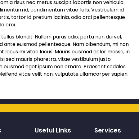
quam a risus nec metus suscipit lobortis non vehicula
imentum id, condimentum vitae felis. Vestibulum id
s, tortor id pretium lacinia, odio orci pellentesque
a orci.
tellus blandit. Nullam purus odio, porta non dui vel,
ed ante euismod pellentesque. Nam bibendum, mi non
dunt lacus mi vitae lacus. Mauris euismod dolor massa, in
si sed mauris pharetra, vitae vestibulum justo
sce euismod eget ipsum non ornare. Praesent sodales
leifend vitae velit non, vulputate ullamcorper sapien.
s
Useful Links
Services