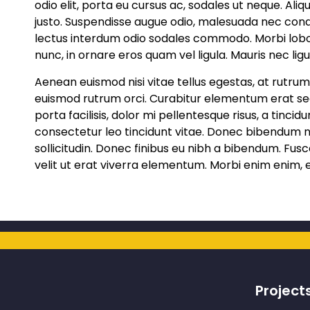
odio elit, porta eu cursus ac, sodales ut neque. Ali
justo. Suspendisse augue odio, malesuada nec cond
lectus interdum odio sodales commodo. Morbi loborti
nunc, in ornare eros quam vel ligula. Mauris nec ligul
Aenean euismod nisi vitae tellus egestas, at rutrum 
euismod rutrum orci. Curabitur elementum erat s
porta facilisis, dolor mi pellentesque risus, a tinci
consectetur leo tincidunt vitae. Donec bibendum ni
sollicitudin. Donec finibus eu nibh a bibendum. Fu
velit ut erat viverra elementum. Morbi enim enim, e
Project