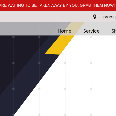
RE WAITING TO BE TAKEN AWAY BY YOU. GRAB THEM NOW!
Lorem 
Home
Service
S