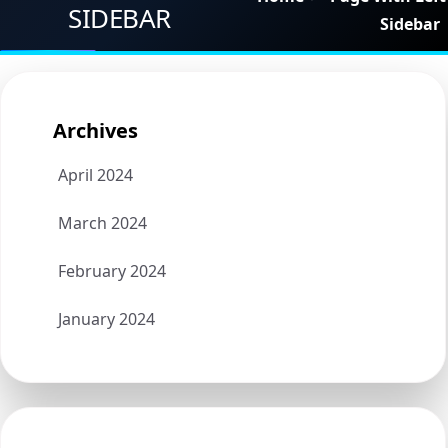
Pages
SIDEBAR
Sidebar
Shortcodes
Blogs
Archives
Contact
April 2024
Get Quote
March 2024
February 2024
January 2024