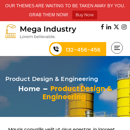
OUR THEMES ARE WAITING TO BE TAKEN AWAY BY YOU.
Buy Now
GRAB THEM NOW!
132-456-456
Product Design & Engineering
Product Design &
Home
Engineering
Mauris convallis velit ut risus egestas, in laoreet