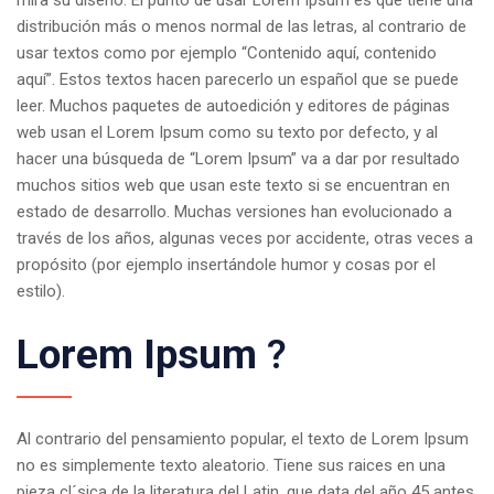
mira su diseño. El punto de usar Lorem Ipsum es que tiene una
distribución más o menos normal de las letras, al contrario de
usar textos como por ejemplo “Contenido aquí, contenido
aquí”. Estos textos hacen parecerlo un español que se puede
leer. Muchos paquetes de autoedición y editores de páginas
web usan el Lorem Ipsum como su texto por defecto, y al
hacer una búsqueda de “Lorem Ipsum” va a dar por resultado
muchos sitios web que usan este texto si se encuentran en
estado de desarrollo. Muchas versiones han evolucionado a
través de los años, algunas veces por accidente, otras veces a
propósito (por ejemplo insertándole humor y cosas por el
estilo).
Lorem Ipsum
?
Al contrario del pensamiento popular, el texto de Lorem Ipsum
no es simplemente texto aleatorio. Tiene sus raices en una
pieza cl´sica de la literatura del Latin, que data del año 45 antes