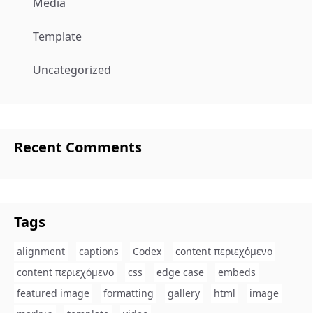
Media
Template
Uncategorized
Recent Comments
Tags
alignment
captions
Codex
content περιεχόμενο
content περιεχόμενο
css
edge case
embeds
featured image
formatting
gallery
html
image